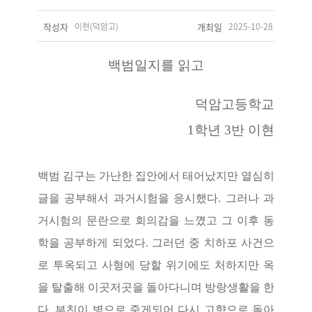
작성자
이현(덕암고)
개최일
2025-10-28
백범일지를 읽고
덕암고등학교
1학년 3반 이현
백범 김구는 가난한 집안에서 태어났지만 열심히
글을 공부해서 과거시험을 응시했다
.
그러나 과
거시험의 문란으로 회의감을 느꼈고 그 이후 동
학을 공부하게 되었다
.
그러던 중 치하포 사건으
로 투옥되고 사형에 당할 위기에도 처하지만 옥
을 탈출해 이곳저곳을 돌아다니며 방랑생활을 한
다
.
부친이 병으로 죽게되어 다시 고향으로 돌아