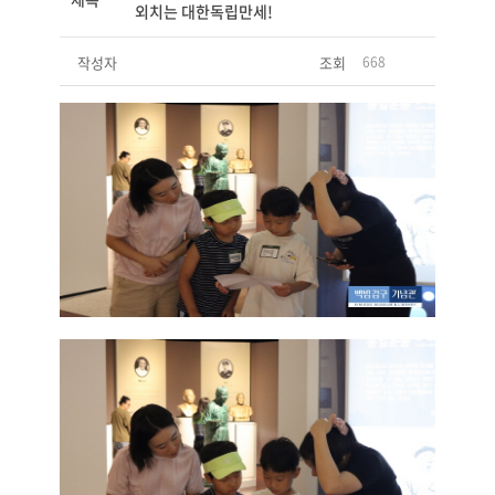
외치는 대한독립만세!
작성자
조회
668