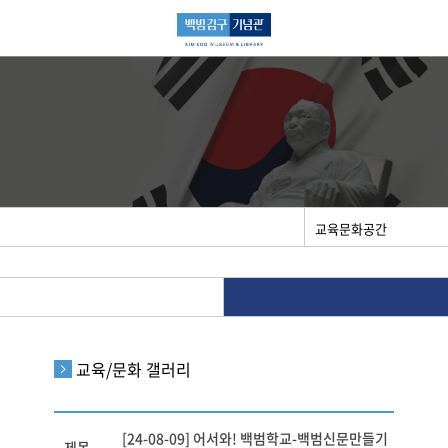
교육/문화 갤러리
[24-08-09] 어서와! 백범학교-백범신문만들기
제목