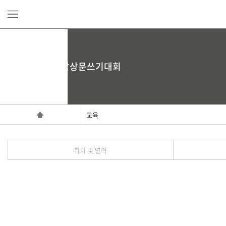
백범일지 독서감상문쓰기대회
교육
취지 및 연혁