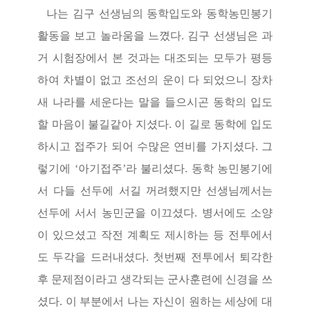
나는 김구 선생님의 동학입도와 동학농민봉기
활동을 보고 놀라움을 느꼈다
.
김구 선생님은 과
거 시험장에서 본 것과는 대조되는 모두가 평등
하여 차별이 없고 조선의 운이 다 되었으니 장차
새 나라를 세운다는 말을 들으시곤 동학의 입도
할 마음이 불길같아 지셨다
.
이 길로 동학에 입도
하시고 접주가 되어 수많은 연비를 가지셨다
.
그
렇기에
‘
아기접주
’
라 불리셨다
.
동학 농민봉기에
서 다들 선두에 서길 꺼려했지만 선생님께서는
선두에 서서 농민군을 이끄셨다
.
병서에도 소양
이 있으셨고 작전 계획도 제시하는 등 전투에서
도 두각을 드러내셨다
.
첫번째 전투에서 퇴각한
후 문제점이라고 생각되는 군사훈련에 신경을 쓰
셨다
.
이 부분에서 나는 자신이 원하는 세상에 대