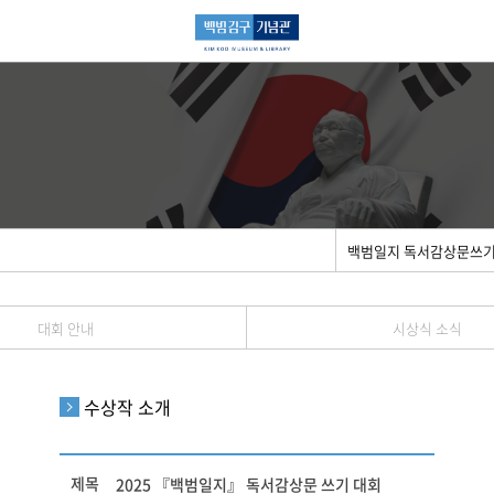
백범일지 독서감상문쓰
대회 안내
시상식 소식
수상작 소개
제목
2025 『백범일지』 독서감상문 쓰기 대회