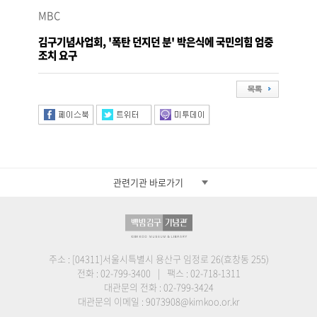
MBC
김구기념사업회, '폭탄 던지던 분' 박은식에 국민의힘 엄중
조치 요구
관련기관 바로가기
주소 : [04311]서울시특별시 용산구 임정로 26(효창동 255)
전화 : 02-799-3400
|
팩스 : 02-718-1311
대관문의 전화 : 02-799-3424
대관문의 이메일 : 9073908@kimkoo.or.kr