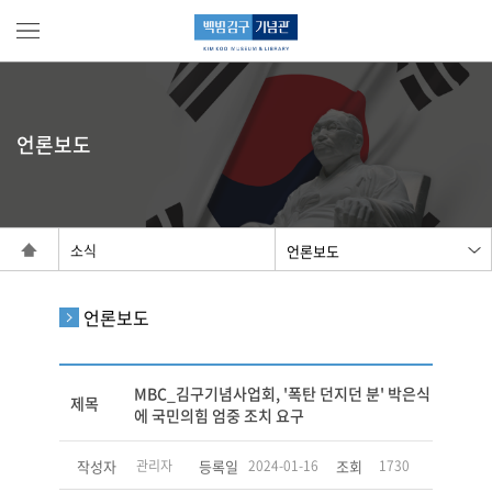
언론보도
소식
언론보도
MBC_김구기념사업회, '폭탄 던지던 분' 박은식
제목
에 국민의힘 엄중 조치 요구
작성자
관리자
등록일
2024-01-16
조회
1730