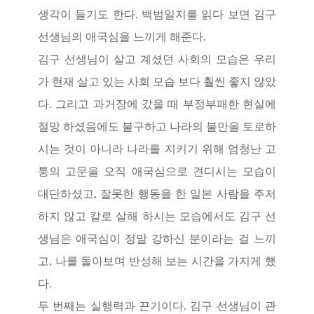
생각이 들기도 한다
.
백범일지를 읽다 보면 김구
선생님의 애국심을 느끼게 해준다
.
김구 선생님이 살고 계셨던 사회의 모습은 우리
가 현재 살고 있는 사회 모습 보다 훨씬 좋지 않았
다
.
그리고 과거장에 갔을 때 부정부패한 현실에
절망 하셨음에도 불구하고 나라의 불만을 토로하
시는 것이 아니라 나라를 지키기 위해 엄청난 고
퉁의 고문을 오직 애국심으로 견디시는 모습이
대단하셨고
,
잘못한 행동을 한 일본 사람을 주저
하지 않고 칼로 살해 하시는 모습에서도 김구 선
생님은 애국심이 정말 강하신 분이라는 걸 느끼
고
,
나를 돌아보며 반성해 보는 시간을 가지게 했
다
.
두 번째는 실행력과 끈기이다
.
김구 선생님이 관