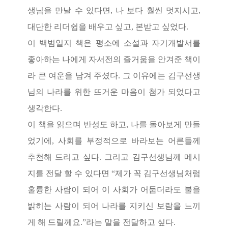
생님을 만날 수 있다면
,
나 보다 훨씬 멋지시고
,
대단한 리더쉽을 배우고 싶고
,
본받고 싶었다
.
이 백범일지 책은 평소에 소설과 자기개발서를
좋아하는 나에게 자서전의 즐거움을 안겨준 책이
라 큰 여운을 남겨 주셨다
.
그 이유에는 김구선생
님의 나라를 위한 뜨거운 마음이 첨가 되었다고
생각한다
.
이 책을 읽으며 반성도 하고
,
나를 돌아보게 만들
었기에
,
사회를 부정적으로 바라보는 어른들께
추천해 드리고 싶다
.
그리고 김구선생님께 메시
지를 전달 할 수 있다면
“
제가 꼭 김구선생님처럼
훌륭한 사람이 되어 이 사회가 어둡더라도 불을
밝히는 사람이 되어 나라를 지키신 보람을 느끼
게 해 드릴께요
.”
라는 말을 전달하고 싶다
.