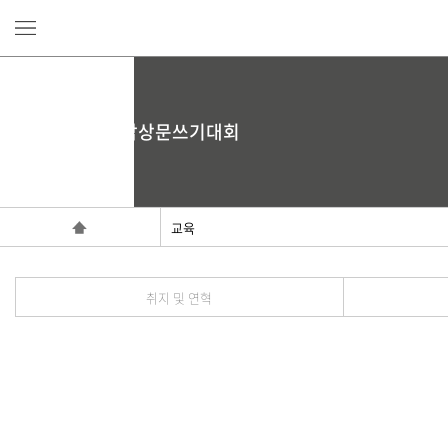
백범일지 독서감상문쓰기대회
교육
취지 및 연혁