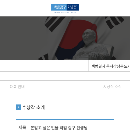
백범일지 독서감상문쓰
대회 안내
시상식 소식
수상작 소개
제목
본받고 싶은 인물 백범 김구 선생님