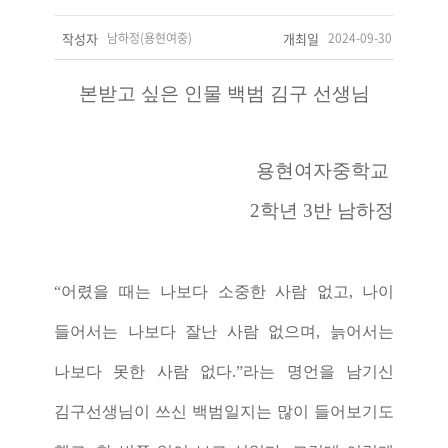
작성자
남하정(용현여중)
개최일
2024-09-30
본받고 싶은 인물 백범 김구 선생님
용현여자중학교
2
학년
3
반 남하정
“
어렸을 때는 나보다 소중한 사람 없고
,
나이
들어서는 나보다 잘난 사람 없으
며
,
늙어서는
나보다 못한 사람 없다
.”
라는 명언을 남기신
김구선생님이 쓰신 백범일지는 많이 들어보기도