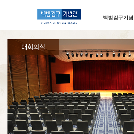
메인 메뉴로 바로가기
본문으로 바로가기
백범김구기념