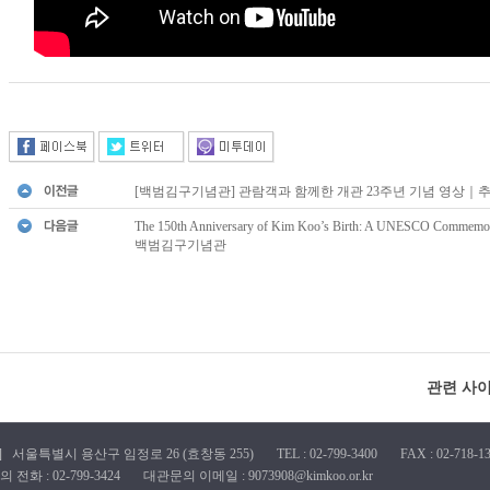
[백범김구기념관] 관람객과 함께한 개관 23주년 기념 영상｜
The 150th Anniversary of Kim Koo’s Birth: A UNESCO Com
백범김구기념관
관련 사
1] 서울특별시 용산구 임정로 26 (효창동 255) TEL : 02-799-3400 FAX : 02-718-13
전화 : 02-799-3424 대관문의 이메일 : 9073908@kimkoo.or.kr