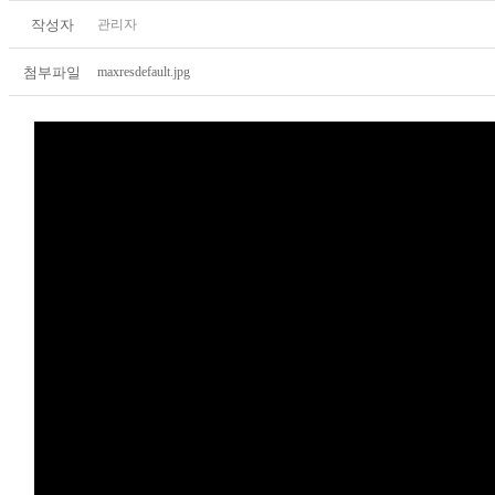
작성자
관리자
첨부파일
maxresdefault.jpg