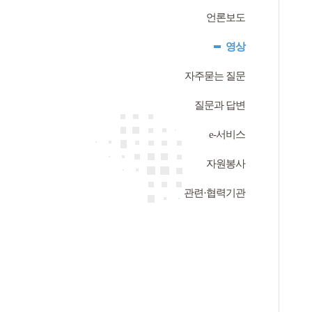
언론보도
영상
자주묻는 질문
질문과 답변
e-서비스
자원봉사
관련·협력기관