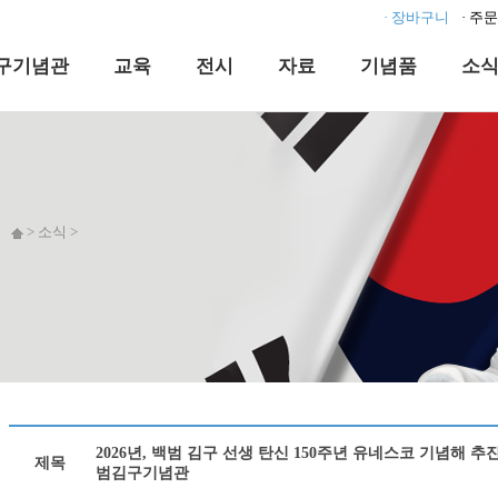
· 장바구니
· 주
구기념관
교육
전시
자료
기념품
소
> 소식 >
2026년, 백범 김구 선생 탄신 150주년 유네스코 기념해
제목
범김구기념관