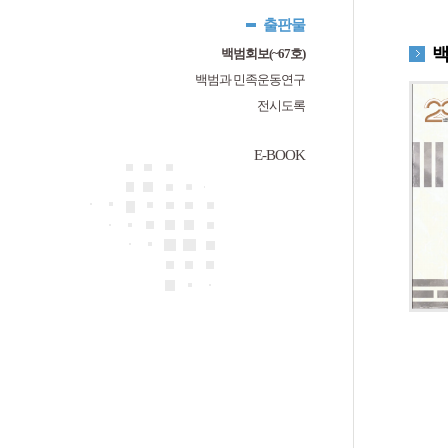
출판물
백범회보(~67호)
백범과 민족운동연구
전시도록
E-BOOK