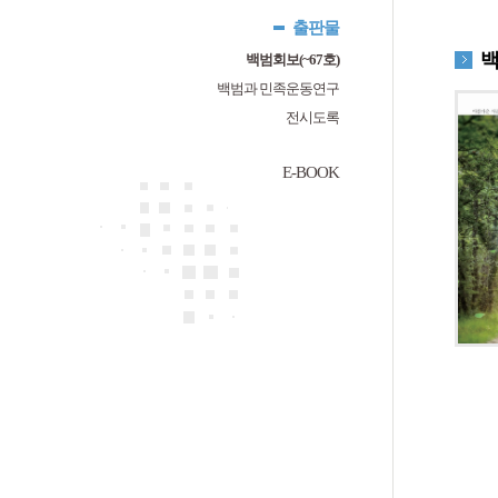
출판물
백범회보(~67호)
백범과 민족운동연구
전시도록
E-BOOK