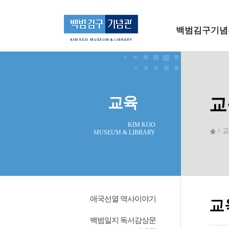
메인 메뉴로 바로가기
본문으로 바로가기
백범김구기념
교육
교
KIM KOO
> 교
MUSEUM & LIBRARY
애국선열 역사이야기
교
백범일지 독서감상문