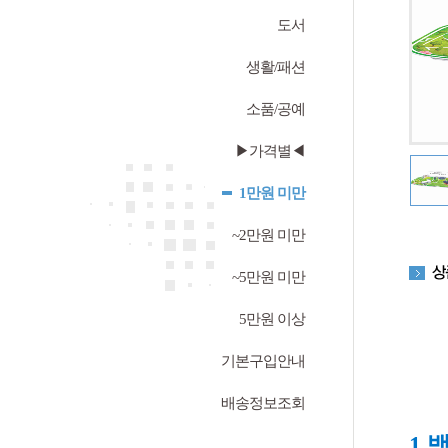
도서
생활/패션
소품/공예
▶가격별◀
1만원 미만
~2만원 미만
~5만원 미만
5만원 이상
기본구입안내
배송정보조회
1.