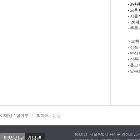
-
3만원
-
오후 
-
서울지
- 2
- 주
>
교환 
-
상품 
- 변
- 상
- 출
- 밀
이메일수집거부
찾아오시는길
[04311] 서울특별시 용산구 임정로 26 (효창동