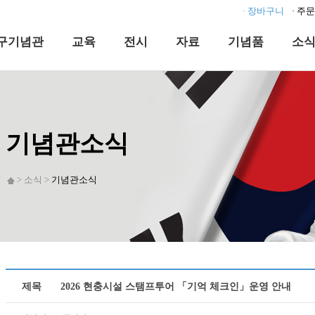
· 장바구니
· 주
구기념관
교육
전시
자료
기념품
소
기념관소식
> 소식 >
기념관소식
제목
2026 현충시설 스탬프투어 「기억 체크인」운영 안내