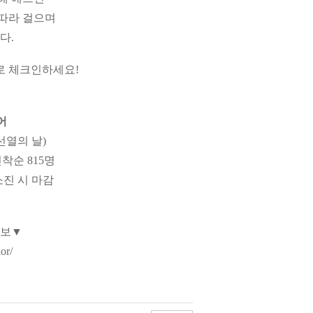
따라 걸으며
다.
로 체크인하세요!
어
국선열의 날)
선착순 815명
~소진 시 마감
정보▼
or/