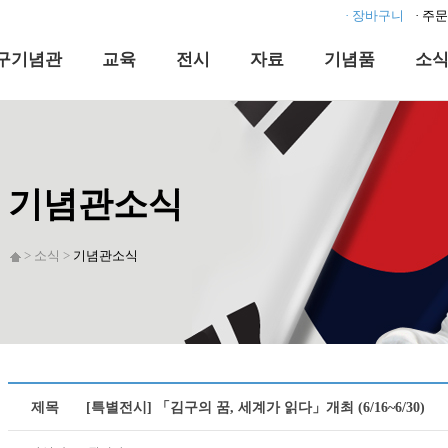
· 장바구니
· 주
구기념관
교육
전시
자료
기념품
소
기념관소식
> 소식 >
기념관소식
제목
[특별전시] 「김구의 꿈, 세계가 읽다」개최 (6/16~6/30)