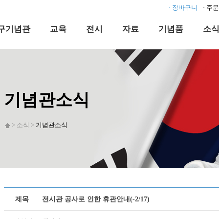
· 장바구니
· 주
구기념관
교육
전시
자료
기념품
소
기념관소식
> 소식 >
기념관소식
제목
전시관 공사로 인한 휴관안내(-2/17)