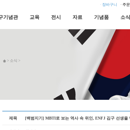
· 장바구니
· 주
구기념관
교육
전시
자료
기념품
소
> 소식 >
제목
[백범지기] MBTI로 보는 역사 속 위인, ENFJ 김구 선생을