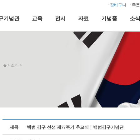
· 장바구니
· 주
구기념관
교육
전시
자료
기념품
소
> 소식 >
제목
백범 김구 선생 제77주기 추모식｜백범김구기념관