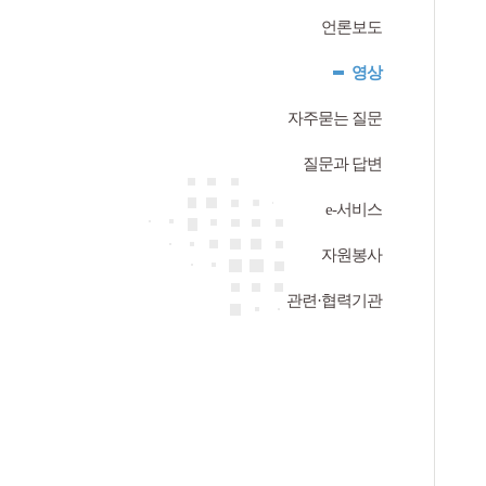
언론보도
영상
자주묻는 질문
질문과 답변
e-서비스
자원봉사
관련·협력기관