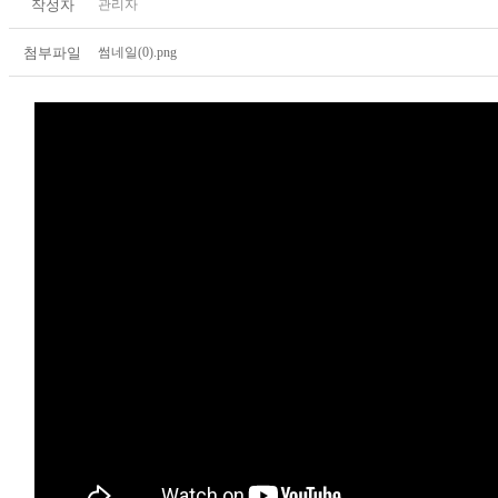
작성자
관리자
첨부파일
썸네일(0).png