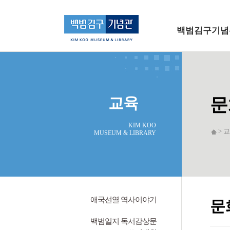
메인 메뉴로 바로가기
본문으로 바로가기
백범김구기념
교육
문
KIM KOO
> 교
MUSEUM & LIBRARY
애국선열 역사이야기
문
백범일지 독서감상문