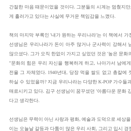
간절한 마음 때문이었을 것이다
.
그분들의 시계는 멈췄지만
게 흘러가고 있다는 사실에 무거운 책임감을 느꼈다
.
책의 마지막 부록인
'
내가 원하는 우리나라
'
는 이 책에서 
선생님은 우리나라가 돈이 아주 많거나 군사력이 강해서 
않으셨다
.
그가 오직 한없이 가지고 싶었던 것은
'
높은 문화의
"
문화의 힘은 우리 자신을 행복하게 하고
,
나아가서 남에게
전율 그 자체였다
. 1940
년대
,
당장 먹을 쌀도 없고 총칼에
하실 수 있었을까
?
지금 우리나라는 다양한
K-POP
가수들과
매료시키고 있다
.
김구 선생님이 꿈꾸셨던
'
아름다운 문화 
다고 생각한다
.
선생님은 무력이 아닌 사랑과 평화
,
예술과 도덕으로 세상을
이는 오늘날 갈등과 다툼이 많은 우리 사회
,
그리고 입시 경