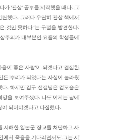
하다가
'
관상
'
공부를 시작했을 때다
.
그
 한탄했다
.
그러다 우연히 관상 책에서
좋은 것만 못하다
"
는 구절을 발견한다
.
지상주의가 대부분인 요즘의 학생들에
마음이 좋은 사람
'
이 되겠다고 결심한
 만든 뿌리가 되었다는 사실이 놀라웠
했다
.
하지만 김구 선생님은 겉모습은
 희망을 보여주셨다
.
나도 이제는 남에
사람이 되어야겠다고 다짐했다
.
 시해한 일본군 장교를 처단하고 사
안에서 죽음을 기다리면서도 그는 시