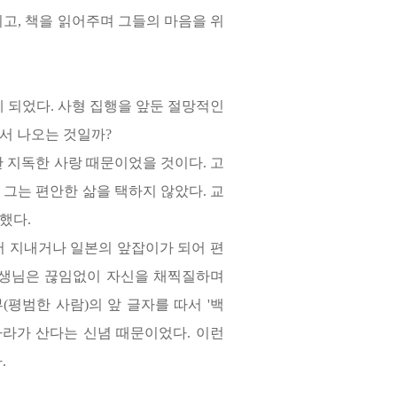
치고
,
책을 읽어주며 그들의 마음을 위
게 되었다
.
사형 집행을 앞둔 절망적인
디서 나오는 것일까
?
한 지독한 사랑 때문이었을 것이다
.
고
 그는 편안한 삶을 택하지 않았다
.
교
택했다
.
어 지내거나 일본의 앞잡이가 되어 편
선생님은 끊임없이 자신을 채찍질하며
부
(
평범한 사람
)
의 앞 글자를 따서
'
백
나라가 산다는 신념 때문이었다
.
이런
다
.