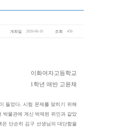
개최일
2026-06-10
조회
456
이화여자고등학교
1학년 애반
고윤채
이 들었다
.
시험 문제를 맞히기 위해
 박물관에 계신 박제된 위인과 같았
책은 단순히 김구 선생님의 대단함을