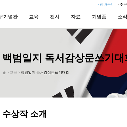
· 장바구니
· 주
구기념관
교육
전시
자료
기념품
소
백범일지 독서감상문쓰기대
> 교육 >
백범일지 독서감상문쓰기대회
수상작 소개