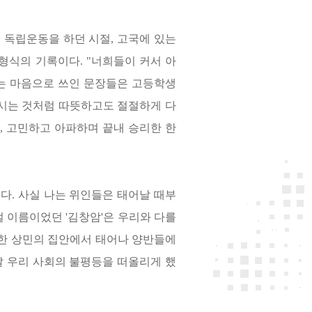
 독립운동을 하던 시절
,
고국에 있는
 형식의 기록이다
. "
너희들이 커서 아
는 마음으로 쓰인 문장들은 고등학생
시는 것처럼 따뜻하고도 절절하게 다
,
고민하고 아파하며 끝내 승리한 한
온다
.
사실 나는 위인들은 태어날 때부
절 이름이었던
'
김창암
'
은 우리와 다를
한 상민의 집안에서 태어나 양반들에
 우리 사회의 불평등을 떠올리게 했