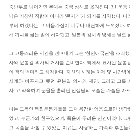
중반부로 넘어가면 무대는 중국 상해로 옮겨진다
. 3.1
운동 
님은 거창한 직함이 아니라
'
문지기
'
가 되기를 자처했다
.
나
부터 하겠다는 그 마음가짐이 너무나 대단하게 느껴졌다
.
해 끼니를 굶는 일이 허다했고
,
일본의 감시와 방해는 날로
그 고통스러운 시간을 견뎌내며 그는
'
한인애국단
'
을 조직
사와 윤봉길 의사의 거사를 준비한다
.
책에서 묘사된 윤봉길
이 책의 백미라고 생각한다
.
자신의 시계는 이제 몇 시간밖에
시계와 바꾸자고 했던 윤봉길 의사의 제안
,
그리고 그를
자
"
고 약속하며 눈물을 흘리던 선생님의 모습은 가슴을 아
나는 그동안 독립운동가들을 그저 용감한 영웅으로만 생각
었고
,
누군가의 친구였으며
,
죽음이 두려운 인간이었다
.
그
고 목숨을 바칠 수 있었던 이유는
,
사랑하는 가족과 후손들