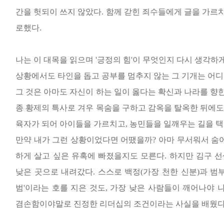
간을 헛되이 쓰지 않았다
.
함께 갇힌 죄수들에게 글을 가르
로했다
.
나는 이 대목을 읽으며
'
긍정의 힘
'
이 무엇인지 다시 생각하
상황에서도 타인을 돕고 공부를 멈추지 않는 그 기개는 어
그 것은 아마도 자신이 하는 일이 옳다는 확신과 나라를 향
종 황제의 특사로 겨우 목숨을 구하고 감옥을 탈옥한 뒤에도
육자가 되어 아이들을 가르치고
,
농민들을 일깨우는 길을 
만약 내가 그런 상황이었다면 어땠을까
?
아마 무서워서 숨
하게 살고 싶은 유혹에 빠졌을지도 모른다
.
하지만 김구 
낮은 곳으로 내려갔다
.
스스로 백정
(
가장 천한 신분
)
과 범
범
'
이라는 호를 지은 것도
,
가장 낮은 사람들이 깨어나야 
겸손함이야말로 진정한 리더십의 조건이라는 사실을 배웠