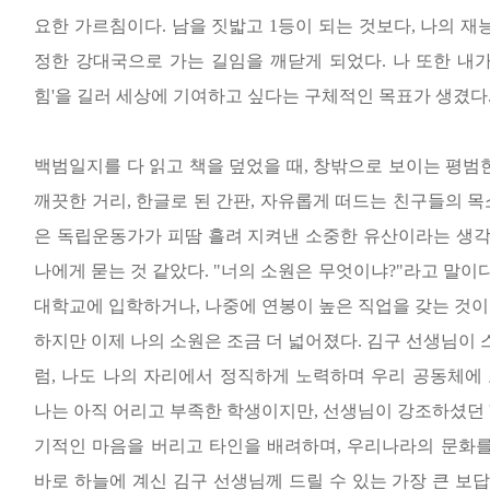
요한 가르침이다
.
남을 짓밟고
1
등이 되는 것보다
,
나의 재
정한 강대국으로 가는 길임을 깨닫게 되었다
.
나 또한 내
힘
'
을 길러 세상에 기여하고 싶다는 구체적인 목표가 생겼다
백범일지를 다 읽고 책을 덮었을 때
,
창밖으로 보이는 평범
깨끗한 거리
,
한글로 된 간판
,
자유롭게 떠드는 친구들의 목
은 독립운동가가 피땀 흘려 지켜낸 소중한 유산이라는 생
나에게 묻는 것 같았다
. "
너의 소원은 무엇이냐
?"
라고 말이
대학교에 입학하거나
,
나중에 연봉이 높은 직업을 갖는 것
하지만 이제 나의 소원은 조금 더 넓어졌다
.
김구 선생님이 
럼
,
나도 나의 자리에서 정직하게 노력하며 우리 공동체에 
나는 아직 어리고 부족한 학생이지만
,
선생님이 강조하셨던
기적인 마음을 버리고 타인을 배려하며
,
우리나라의 문화를
바로 하늘에 계신 김구 선생님께 드릴 수 있는 가장 큰 보