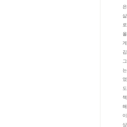
은
삶
로
올
게
김
그
는
였
도
책
해
이
상