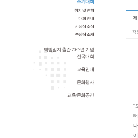
쓰기대회
취지 및 연혁
제
대회 안내
시상식 소식
작
수상작 소개
백범일지 출간 70주년 기념
전국대회
교육안내
문화행사
교육/문화공간
“
터
나
이