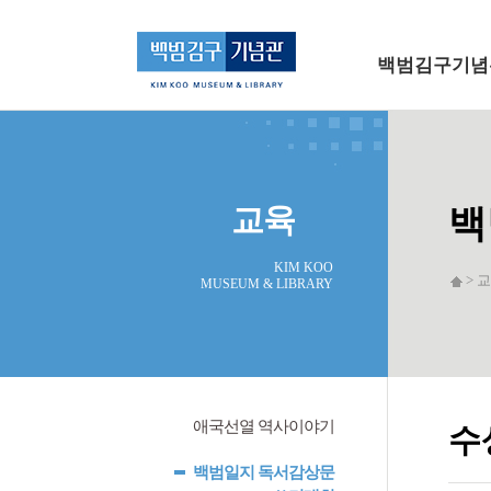
메인 메뉴로 바로가기
본문으로 바로가기
백범김구기념
교육
백
KIM KOO
> 교
MUSEUM & LIBRARY
애국선열 역사이야기
수
백범일지 독서감상문