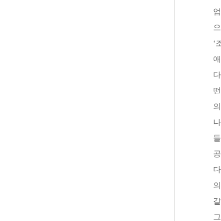
업
으
‘
애
다
떤
의
나
들
공
다
의
갈
그